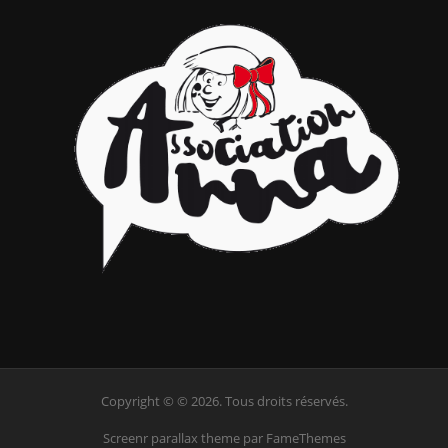
Copyright © © 2026. Tous droits réservés.
Screenr parallax theme
par FameThemes