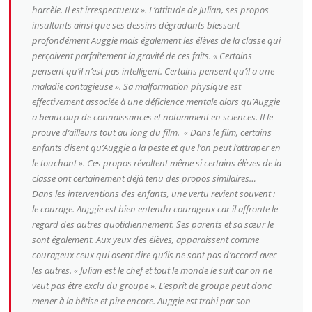
harcèle. Il est irrespectueux ».
L’attitude de Julian, ses propos
insultants ainsi que ses dessins dégradants blessent
profondément Auggie mais également les élèves de la classe qui
perçoivent parfaitement la gravité de ces faits.
« Certains
pensent qu’il n’est pas intelligent. Certains pensent qu’il a une
maladie contagieuse ».
Sa malformation physique est
effectivement associée à une déficience mentale alors qu’Auggie
a beaucoup de connaissances et notamment en sciences. Il le
prouve d’ailleurs tout au long du film.
« Dans le film, certains
enfants disent qu’Auggie a la peste et que l’on peut l’attraper en
le touchant ».
Ces propos révoltent même si certains élèves de la
classe ont certainement déjà tenu des propos similaires…
Dans les interventions des enfants, une vertu revient souvent :
le courage. Auggie est bien entendu courageux car il affronte le
regard des autres quotidiennement. Ses parents et sa sœur le
sont également. Aux yeux des élèves, apparaissent comme
courageux ceux qui osent dire qu’ils ne sont pas d’accord avec
les autres.
« Julian est le chef et tout le monde le suit car on ne
veut pas être exclu du groupe ».
L’esprit de groupe peut donc
mener à la bêtise et pire encore. Auggie est trahi par son