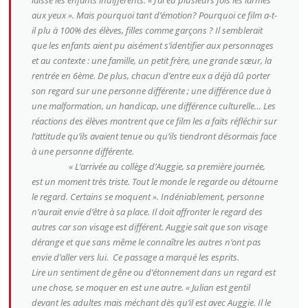
aux yeux ».
Mais pourquoi tant d’émotion? Pourquoi ce film a-t-
il plu à 100% des élèves, filles comme garçons ? Il semblerait
que les enfants aient pu aisément s’identifier aux personnages
et au contexte : une famille, un petit frère, une grande sœur, la
rentrée en 6ème. De plus, chacun d’entre eux a déjà dû porter
son regard sur une personne différente ; une différence due à
une malformation, un handicap, une différence culturelle… Les
réactions des élèves montrent que ce film les a faits réfléchir sur
l’attitude qu’ils avaient tenue ou qu’ils tiendront désormais face
à une personne différente.
« L’arrivée au collège d’Auggie, sa première journée,
est un moment très triste. Tout le monde le regarde ou détourne
le regard. Certains se moquent ».
Indéniablement, personne
n’aurait envie d’être à sa place. Il doit affronter le regard des
autres car son visage est différent. Auggie sait que son visage
dérange et que sans même le connaître les autres n’ont pas
envie d’aller vers lui. Ce passage a marqué les esprits.
Lire un sentiment de gêne ou d’étonnement dans un regard est
une chose, se moquer en est une autre. «
Julian est gentil
devant les adultes mais méchant dès qu’il est avec Auggie. Il le