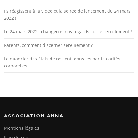
Ils réagissent à la vidéo et la soirée de lancement du 24 mars
2022 !
Le 24 mars 2022 , changeons nos regards sur le recrutement !
Parents, comment discerner sereinement ?
Le nuancier des états de ressenti dans les particularités
corporelles.
ASSOCIATION ANNA
Mentions légales
Plan du site