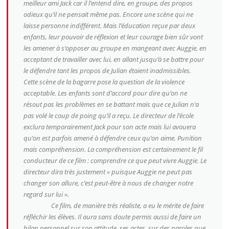
meilleur ami Jack car il l’entend dire, en groupe, des propos
odieux qu’il ne pensait même pas. Encore une scène qui ne
laisse personne indifférent. Mais l’éducation reçue par deux
enfants, leur pouvoir de réflexion et leur courage bien sûr vont
les amener à s’opposer au groupe en mangeant avec Auggie, en
acceptant de travailler avec lui, en allant jusqu’à se battre pour
le défendre tant les propos de Julian étaient inadmissibles.
Cette scène de la bagarre pose la question de la violence
acceptable. Les enfants sont d’accord pour dire qu’on ne
résout pas les problèmes en se battant mais que ce Julian n’a
pas volé le coup de poing qu’il a reçu. Le directeur de l’école
exclura temporairement Jack pour son acte mais lui avouera
qu’on est parfois amené à défendre ceux qu’on aime. Punition
mais compréhension. La compréhension est certainement le fil
conducteur de ce film : comprendre ce que peut vivre Auggie. Le
directeur dira très justement
« puisque Auggie ne peut pas
changer son allure, c’est peut-être à nous de changer notre
regard sur lui ».
Ce film, de manière très réaliste, a eu le mérite de faire
réfléchir les élèves. Il aura sans doute permis aussi de faire un
bilan personnel sur son attitude, ses actes, sur des paroles que