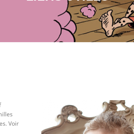
f
illes
es. Voir