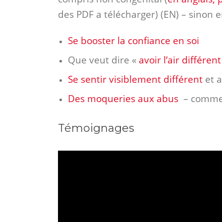
des PDF a télécharger) (EN) – sinon en
Se booster la confiance en soi
Que veut dire «
avoir l’air différent
Se sentir visiblement différent
et a
Des moqueries aux abus
– commen
Témoignages