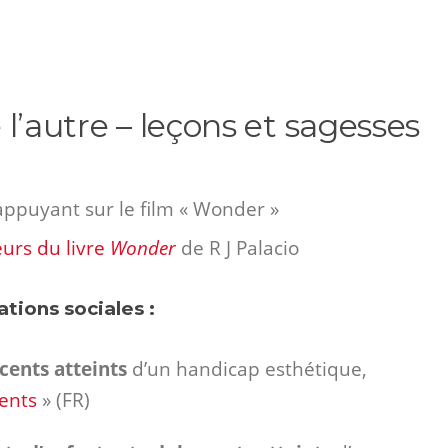
e l’autre – leçons et sagesses
appuyant sur le film « Wonder »
eurs du livre
Wonder
de R J Palacio
tions sociales :
scents
atteints
d’un handicap esthétique,
ents
» (FR)