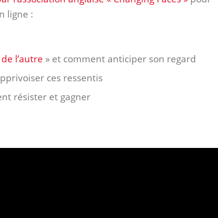
 ligne :
 de l’autre
» et comment anticiper son regard
pprivoiser ces ressentis
t résister et gagner