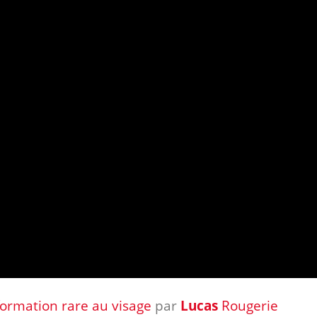
formation rare au visage
par
Lucas
Rougerie