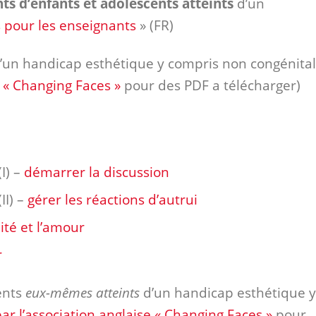
ts d’enfants et adolescents atteints
d’un
 pour les enseignants
» (FR)
’un handicap esthétique y compris non congénital
e « Changing Faces »
pour des PDF a télécharger)
I) –
démarrer la discussion
II) –
gérer les réactions d’autrui
ité et l’amour
r
ents
eux-mêmes atteints
d’un handicap esthétique y
par l’association anglaise « Changing Faces »
pour