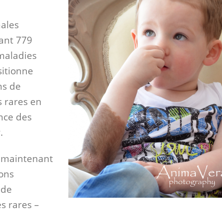
nales
ant 779
 maladies
sitionne
ns de
 rares en
nce des
.
 (maintenant
ions
 de
s rares –