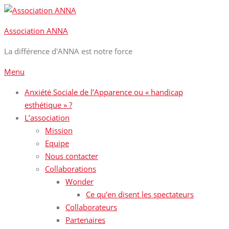
Aller
au
Association ANNA
contenu
La différence d'ANNA est notre force
Menu
Anxiété Sociale de l’Apparence ou « handicap
esthétique » ?
L’association
Mission
Equipe
Nous contacter
Collaborations
Wonder
Ce qu’en disent les spectateurs
Collaborateurs
Partenaires