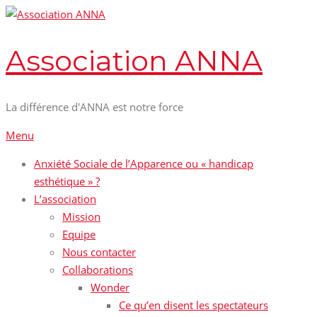
Aller
au
contenu
Association ANNA
La différence d'ANNA est notre force
Menu
Anxiété Sociale de l’Apparence ou « handicap
esthétique » ?
L’association
Mission
Equipe
Nous contacter
Collaborations
Wonder
Ce qu’en disent les spectateurs