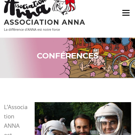
Aller
au
Menu
contenu
ASSOCIATION ANNA
La différence d'ANNA est notre force
CONFÉRENCES
L’Associa
tion
ANNA
est