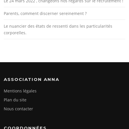
Le 24 mars 2022 , changeons nos regards sur le recrutement !
Parents, comment discerner sereinement ?
Le nuancier des états de ressenti dans les particularités
corporelles.
ASSOCIATION ANNA
Mentions légales
Plan du site
Nous contacter
COORDONNÉES