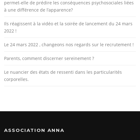
permet-elle de prédire les conséquences psychosociales liées
à une différence de l’apparence?
Ils réagissent à la vidéo et la soirée de lancement du 24 mars
2022 !
Le 24 mars 2022 , changeons nos regards sur le recrutement !
Parents, comment discerner sereinement ?
Le nuancier des états de ressenti dans les particularités
corporelles.
ASSOCIATION ANNA