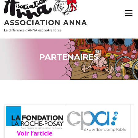
Aller
au
Menu
contenu
ASSOCIATION ANNA
La différence d'ANNA est notre force
PARTENAIRES
Voir l’article