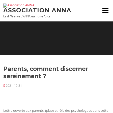
Aller
au
ASSOCIATION ANNA
Menu
contenu
La différence d'ANNA est notre force
Parents, comment discerner
sereinement ?
2021-10-31
Lettre ouverte aux parents. (place et rôle des psychologues dans cette