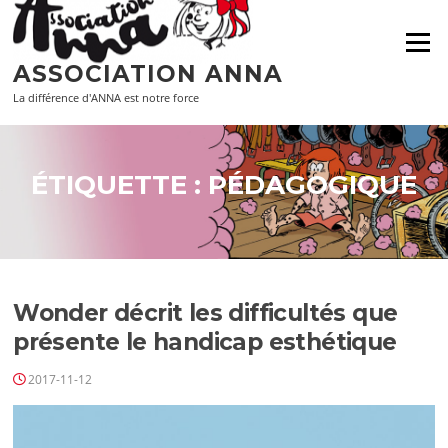
Aller
au
Menu
contenu
ASSOCIATION ANNA
La différence d'ANNA est notre force
ÉTIQUETTE :
PÉDAGOGIQUE
Wonder décrit les difficultés que
présente le handicap esthétique
2017-11-12