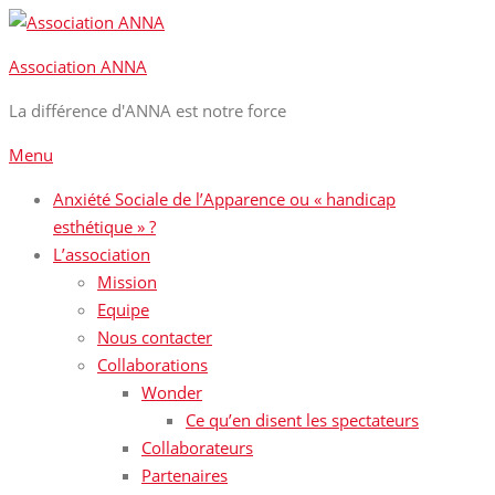
Aller
au
Association ANNA
contenu
La différence d'ANNA est notre force
Menu
Anxiété Sociale de l’Apparence ou « handicap
esthétique » ?
L’association
Mission
Equipe
Nous contacter
Collaborations
Wonder
Ce qu’en disent les spectateurs
Collaborateurs
Partenaires