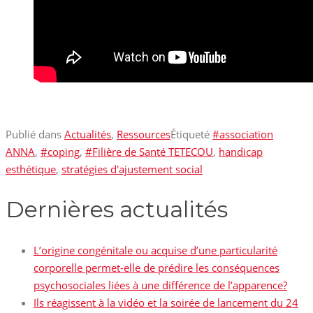
Publié dans
Actualités
,
Ressources
Étiqueté
#association
ANNA
,
#coping
,
#Filière de Santé TETECOU
,
handicap
esthétique
,
stratégies d'ajustement social
Dernières actualités
L’origine congénitale ou acquise d’une particularité
corporelle permet-elle de prédire les conséquences
psychosociales liées à une différence de l’apparence?
Ils réagissent à la vidéo et la soirée de lancement du 24