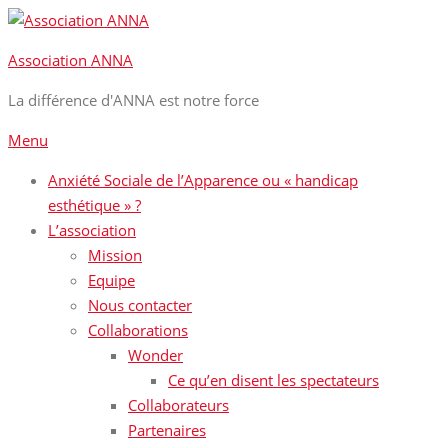
Aller
au
Association ANNA
contenu
La différence d'ANNA est notre force
Menu
Anxiété Sociale de l’Apparence ou « handicap
esthétique » ?
L’association
Mission
Equipe
Nous contacter
Collaborations
Wonder
Ce qu’en disent les spectateurs
Collaborateurs
Partenaires