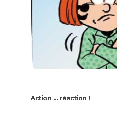
Action … r
é
action !