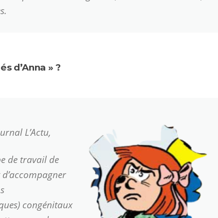
es
.
és d’Anna » ?
urnal L’Actu,
e de travail de
et d’accompagner
ps
iques) congénitaux