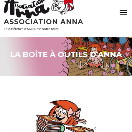
Aller
au
Menu
contenu
ASSOCIATION ANNA
La différence d'ANNA est notre force
LA BOÎTE À OUTILS D’ANNA