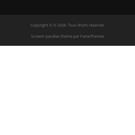
Copyright © © 2026. Tous droits réservés.
Screenr parallax theme
par FameThemes