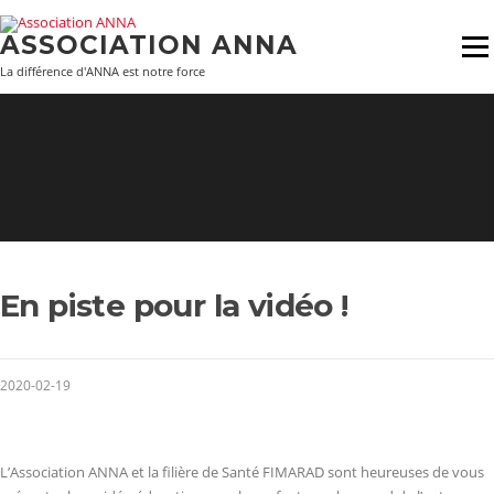
Aller
au
ASSOCIATION ANNA
Menu
contenu
La différence d'ANNA est notre force
En piste pour la vidéo !
2020-02-19
L’Association ANNA et la filière de Santé FIMARAD sont heureuses de vous