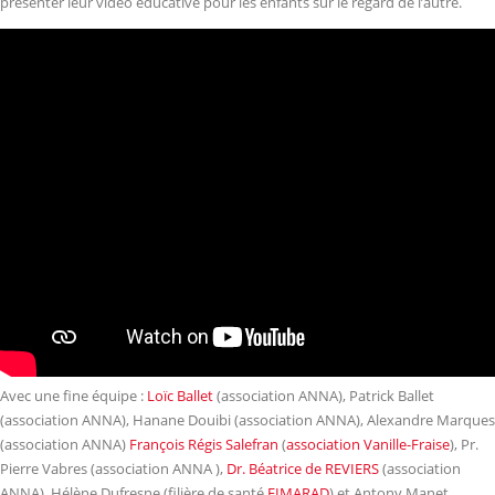
présenter leur vidéo éducative pour les enfants sur le regard de l’autre.
Avec une fine équipe :
Loïc Ballet
(association ANNA), Patrick Ballet
(association ANNA), Hanane Douibi (association ANNA), Alexandre Marques
(association ANNA)
François Régis Salefran
(
association Vanille-Fraise
), Pr.
Pierre Vabres (association ANNA
),
Dr. Béatrice de REVIERS
(association
ANNA), Hélène Dufresne (filière de santé
FIMARAD
) et Antony Manet.