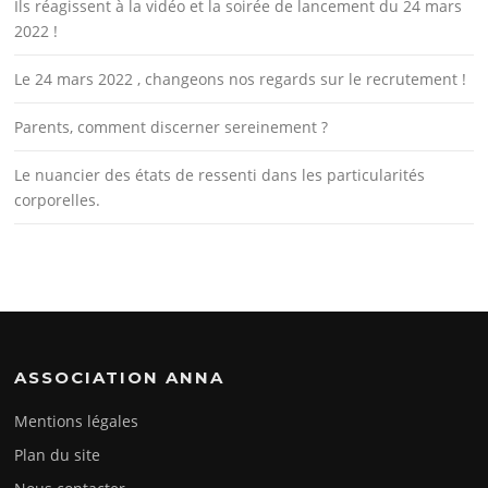
Ils réagissent à la vidéo et la soirée de lancement du 24 mars
2022 !
Le 24 mars 2022 , changeons nos regards sur le recrutement !
Parents, comment discerner sereinement ?
Le nuancier des états de ressenti dans les particularités
corporelles.
ASSOCIATION ANNA
Mentions légales
Plan du site