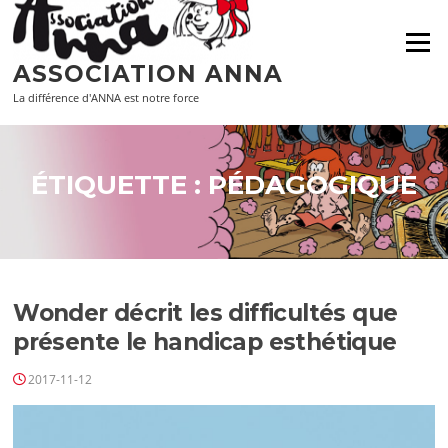
Aller
au
Menu
contenu
ASSOCIATION ANNA
La différence d'ANNA est notre force
ÉTIQUETTE :
PÉDAGOGIQUE
Wonder décrit les difficultés que
présente le handicap esthétique
2017-11-12