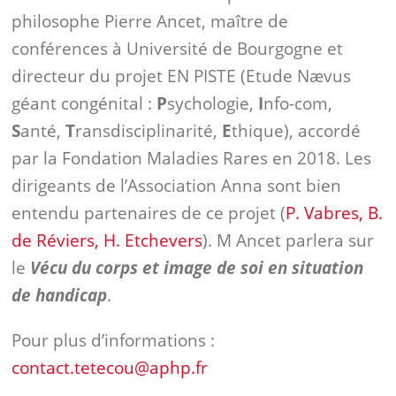
philosophe Pierre Ancet, maître de
conférences à Université de Bourgogne et
directeur du projet EN PISTE (Etude Nævus
géant congénital :
P
sychologie,
I
nfo-com,
S
anté,
T
ransdisciplinarité,
E
thique), accordé
par la Fondation Maladies Rares en 2018. Les
dirigeants de l’Association Anna sont bien
entendu partenaires de ce projet (
P. Vabres, B.
de Réviers, H. Etchevers
). M Ancet parlera sur
le
Vécu du corps et image de soi en situation
de handicap
.
Pour plus d’informations :
contact.tetecou@aphp.fr