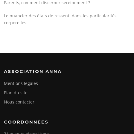
Parents, comment discerner sereinement ?
Le nuancier des états de ressenti dans les particularités
corporelles.
ASSOCIATION ANNA
Mentions légales
Plan du site
Nous contacter
COORDONNÉES
71 avenue Victor Hugo